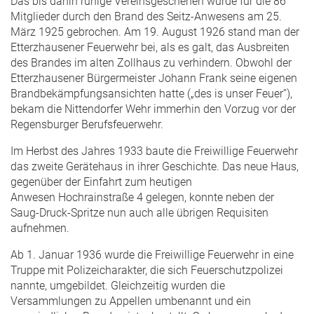
Das bis dahin ruhige Vereinsgeschehen wurde für die 86
Mitglieder durch den Brand des Seitz-Anwesens am 25.
März 1925 gebrochen. Am 19. August 1926 stand man der
Etterzhausener Feuerwehr bei, als es galt, das Ausbreiten
des Brandes im alten Zollhaus zu verhindern. Obwohl der
Etterzhausener Bürgermeister Johann Frank seine eigenen
Brandbekämpfungsansichten hatte („des is unser Feuer”),
bekam die Nittendorfer Wehr immerhin den Vorzug vor der
Regensburger Berufsfeuerwehr.
Im Herbst des Jahres 1933 baute die Freiwillige Feuerwehr
das zweite Gerätehaus in ihrer Geschichte. Das neue Haus,
gegenüber der Einfahrt zum heutigen
Anwesen Hochrainstraße 4 gelegen, konnte neben der
Saug-Druck-Spritze nun auch alle übrigen Requisiten
aufnehmen.
Ab 1. Januar 1936 wurde die Freiwillige Feuerwehr in eine
Truppe mit Polizeicharakter, die sich Feuerschutzpolizei
nannte, umgebildet. Gleichzeitig wurden die
Versammlungen zu Appellen umbenannt und ein