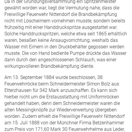
Da in der Gründungsversammlung ein Spritzenmeister
gewählt worden war, liegt die Vermutung nahe, dass die
Freiwillige Feuerwehr Nittendorf die Brandbekämpfung
nicht mit Löscheimern vornehmen musste, sondern bereits
frühzeitig mit einer Handdruckspritze ausgestattet war.
Solche Handdruckspritzen, welche etwa seit 1865 erhältlich
waren, besaßen keine Ansaugvorrichtung, weshalb das
Wasser mit Eimern in den Druckbehälter gegossen werden
musste. Die von Hand bediente Pumpe drückte das Wasser
dann durch den angeschlossenen Schlauch, was einer
wirkungsvolleren Brandbekämpfung diente.
Am 13. September 1884 wurde beschlossen, 38
Feuerwehrröcke beim Schneidermeister Simon Bolz aus
Etterzhausen für 342 Mark anzuschaffen. Es kann sich
hierbei nicht um die Erstausstattung mit Uniformröcken
gehandelt haben, denn dem Schneidermeister waren die
alten Messingknöpfe zur Wiederverwertung übergeben
worden. Zudem erhielt die Freiwillige Feuerwehr Nittendorf
am 15. Juli 1888 von der Münchner Firma Betzenhammer
zum Preis von 171,60 Mark 30 Feuerwehrhelme aus Leder,